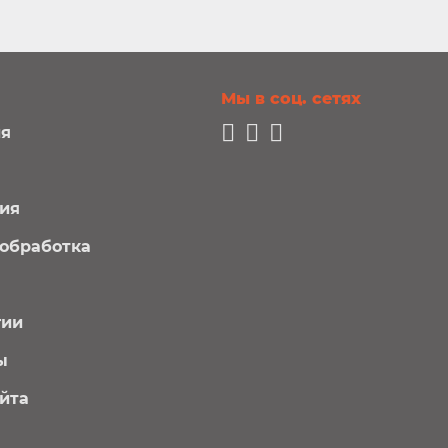
Мы в соц. сетях
я
ия
обработка
гии
ы
айта