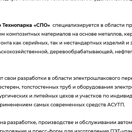
 Технопарка «СПО»
специализируется в области п
ем композитных материалов на основе металлов, к
онта как серийных, так и нестандартных изделий и
льскохозяйственной, деревообрабатывающей, нефтег
т свои разработки в области электрошлакового пер
шестерен, толстостенных труб и оборудования элек
ргических и литейных цехов и участков по индивид
применением самых современных средств АСУТП.
на разработке, производстве и обслуживании автом
борудования и пресс-форм для изготовления ПЭТ-уп