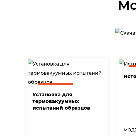
Мо
Ист
Установка для
термовакуумных
испытаний образцов
МОД