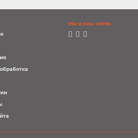
Мы в соц. сетях
я
ия
обработка
гии
ы
айта