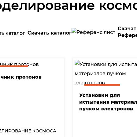
делирование косм
Скачат
Скачать каталог
Рефере
очник протонов
Установки для
испытания материа
пучком электронов
ЕЛИРОВАНИЕ КОСМОСА