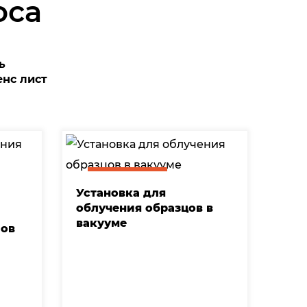
оса
ь
нс лист
Установка для
облучения образцов в
вакууме
лов